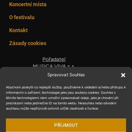
Koncertní místa
O festivalu
Kontakt
Zásady cookies
Pořadatel
MUSICA VIVA z. s.
Spravovat Souhlas
Organizátor
Umělecká agentura ARS VIVA
Abychom poskytli co nejlepší služby, používáme k ukládání a/nebo přístupu k
informacím o zařízení, technologie jako jsou soubory cookies. Souhlas s
1. máje 820/5,
těmito technologiemi nám umožní zpracovávat údaje, jako je chování při
772 00 Olomouc
procházení nebo jedinečná ID na tomto webu. Nesouhlas nebo odvolání
(+420) 608 772 142
souhlasu může nepříznivě ovlivnit určité vlastnosti a funkce.
hamplova@ars-viva.eu
Youtube
Faceb
PŘÍJMOUT