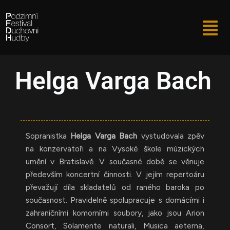
Přeskočit
Menu
na
obsah
Helga Varga Bach
Sopranistka
Helga Varga Bach
vystudovala zpěv
na konzervatoři a na Vysoké škole múzických
umění v Bratislavě. V současné době se věnuje
především koncertní činnosti. V jejím repertoáru
převažují díla skladatelů od raného baroka po
současnost. Pravidelně spolupracuje s domácími i
zahraničními komorními soubory, jako jsou Arion
Consort, Solamente naturali, Musica aeterna,